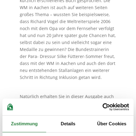
kürzlich erschienenes Buch gesprochen. Die
WM in Aachen ist auch auf weiteren Seiten
großes Thema – wussten Sie beispielsweise,
dass Richard Vogel die Weltreiterspiele 2006
noch mit dem Opa vor dem Fernseher verfolgt
hat und nun 20 Jahre später gute Chancen hat,
selbst dabei zu sein und vielleicht sogar eine
Medaille zu gewinnen? Die Bundestrainerin
der Para- Dressur Silke Fütterer-Sommer freut,
dass mit der WM in Aachen und auch den dort
neu entstehenden Stallanlagen ein weiterer
Schritt in Richtung Inklusion getan wird.
Natürlich erhalten Sie in dieser Ausgabe auch
neue Inspiration für Ihren Pferdealltag: Ob bei
den 10 Tipps für dynamisches Galoppieren,
gebündelten Erkenntnissen zu
Zustimmung
Details
Über Cookies
Mikronährstoffen bei der Pferdefütterung oder
dem Wert von Yoga für Reiterinnen und Reiter.