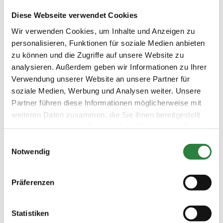
Jetzt bin ich aber gespannt, wie Ihnen das
Diese Webseite verwendet Cookies
neue Magazin gefällt. Schauen Sie es sich an,
Wir verwenden Cookies, um Inhalte und Anzeigen zu
lassen Sie es auf sich wirken und wenn Sie
personalisieren, Funktionen für soziale Medien anbieten
Feedback, Anregungen und Kritik haben, dann
zu können und die Zugriffe auf unsere Website zu
freue ich mich gemeinsam mit allen an der
analysieren. Außerdem geben wir Informationen zu Ihrer
Heftproduktion Beteiligten auf
Verwendung unserer Website an unsere Partner für
Rückmeldungen, zum Beispiel per Mail an
magazin@fn-dokr.de.
soziale Medien, Werbung und Analysen weiter. Unsere
Partner führen diese Informationen möglicherweise mit
Herzliche Grüße und viel Freude beim Lesen!
weiteren Daten zusammen, die Sie ihnen bereitgestellt
haben oder die sie im Rahmen Ihrer Nutzung der Dienste
Maike Hoheisel-Popp
gesammelt haben.
Chefredakteurin
Einwilligungsauswahl
Notwendig
Präferenzen

Vorheriger Artikel
Statistiken
Ausgabe 07/2026