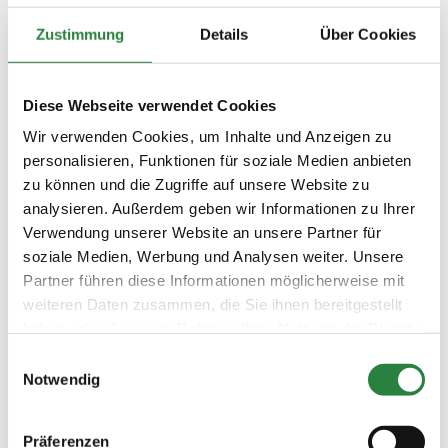
Gemeinschaft begeistern. Gleichzeitig möchte
Zustimmung
Details
Über Cookies
ich als FN-Vizepräsidentin gemeinsam mit dem
neuen FN-Präsidium den Verband im Interesse
aller Pferdesportler und Züchter
Diese Webseite verwendet Cookies
umstrukturieren und ihn tragfähig für die
Zukunft aufstellen. „Aus Liebe zum Pferd, im
Wir verwenden Cookies, um Inhalte und Anzeigen zu
Dienste der Menschen“ lautet die neue Vision,
personalisieren, Funktionen für soziale Medien anbieten
die unserem Engagement vorangestellt ist und
zu können und die Zugriffe auf unsere Website zu
hier synchronisieren sich die Wege vom
analysieren. Außerdem geben wir Informationen zu Ihrer
Gesamtverband und uns Persönlichen
Verwendung unserer Website an unsere Partner für
Mitgliedern ganz wunderbar. Denn diese
soziale Medien, Werbung und Analysen weiter. Unsere
Vision leben wir PM schon seit Jahren – für
Partner führen diese Informationen möglicherweise mit
Pferd und Mensch.
weiteren Daten zusammen, die Sie ihnen bereitgestellt
haben oder die sie im Rahmen Ihrer Nutzung der Dienste
Annett Schellenberger
Vorsitzende der Persönlichen Mitglieder und
gesammelt haben.
Einwilligungsauswahl
Vizepräsidentin der Deutschen Reiterlichen
Notwendig
Vereinigung
Präferenzen