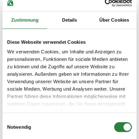
eindrucksvoll. Im vergangenen Monat sind
hierzu ganz tolle Filme von zwei
Siegerprojekten aus 2021 entstanden.
Zustimmung
Details
Über Cookies
Wenngleich Sie für das komplette Filmerlebnis
natürlich am Ende noch selbst den Weg ins
Internet finden müssen, stellen wir Ihnen die
Diese Webseite verwendet Cookies
Projekte ab Seite 18 vor.
Wir verwenden Cookies, um Inhalte und Anzeigen zu
personalisieren, Funktionen für soziale Medien anbieten
Gute Nachrichten gibt es übrigens obendrein:
„Pferde bauen Brücken“ geht ab sofort in eine
zu können und die Zugriffe auf unsere Website zu
neue Runde und es werden wieder
analysieren. Außerdem geben wir Informationen zu Ihrer
Bewerbungen entgegengenommen. Schließlich
Verwendung unserer Website an unsere Partner für
gibt es so viele tolle Projekte, bei denen Pferde
soziale Medien, Werbung und Analysen weiter. Unsere
integrativ wirken, Brücken bauen und die es
Partner führen diese Informationen möglicherweise mit
wert sind, gefördert zu werden.
weiteren Daten zusammen, die Sie ihnen bereitgestellt
haben oder die sie im Rahmen Ihrer Nutzung der Dienste
Mit herzlichen Grüßen
gesammelt haben.
Ihre Annett Schellenberger
Einwilligungsauswahl
Notwendig
Vorsitzende der Persönlichen Mitglieder und
Vize-Präsidentin der Deutschen Reiterlichen