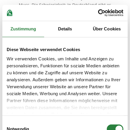
Muss. Die Schwierigkeit: In Deutschland gibt es
von staatlicher Seite nur indirekt über das
Tierschutzgesetz für die Impfung gegen
Tetanus eine Vorgabe, entsprechend sind
Zustimmung
Details
Über Cookies
aktuell noch deutlich zu wenige Pferde gegen
Herpes geimpft. Mit der Impfpflicht gegen EHV-
1 für Turnierpferde ist ein erster wichtiger
Diese Webseite verwendet Cookies
Schritt in Richtung flächendeckender
Impfungen getan. Doch ich möchte an dieser
Wir verwenden Cookies, um Inhalte und Anzeigen zu
Stelle nicht allem vorgreifen: Mehr zu den
personalisieren, Funktionen für soziale Medien anbieten
Hintergründen, der praktischen Umsetzung
zu können und die Zugriffe auf unsere Website zu
und zu dem, was die Herpesimpfung leisten
analysieren. Außerdem geben wir Informationen zu Ihrer
kann und wie sie am besten wirkt, lesen Sie
Verwendung unserer Website an unsere Partner für
hier
in einem Interview mit mir. In diesem
soziale Medien, Werbung und Analysen weiter. Unsere
Sinne hoffe ich, dass Sie sich von uns rundum
Partner führen diese Informationen möglicherweise mit
gut informiert fühlen.
weiteren Daten zusammen, die Sie ihnen bereitgestellt
haben oder die sie im Rahmen Ihrer Nutzung der Dienste
Mit herzlichen Grüßen
gesammelt haben.
Dr. Henrike Lagershausen
Einwilligungsauswahl
Leiterin der FN-Abteilung Veterinärmedizin und
Notwendig