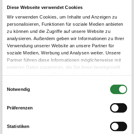
Pferdehaltung und die tiergerechte
Diese Webseite verwendet Cookies
Ausbildung. Alle Informationen dazu gibt es
Wir verwenden Cookies, um Inhalte und Anzeigen zu
ebenfalls im Terminteil dieser Ausgabe oder
personalisieren, Funktionen für soziale Medien anbieten
auf der FN-Website unter
pferd-aktuell.
zu können und die Zugriffe auf unsere Website zu
de/pm-seminare
.
analysieren. Außerdem geben wir Informationen zu Ihrer
Ihre Annett Schellenberger
Verwendung unserer Website an unsere Partner für
Vorsitzende der Persönlichen Mitglieder und
soziale Medien, Werbung und Analysen weiter. Unsere
Vizepräsidentin der Deutschen Reiterlichen
Partner führen diese Informationen möglicherweise mit
Vereinigung
weiteren Daten zusammen, die Sie ihnen bereitgestellt
haben oder die sie im Rahmen Ihrer Nutzung der Dienste
gesammelt haben.
Einwilligungsauswahl
Notwendig

Vorheriger Artikel
Präferenzen
Ausgabe 01/2025
Zur Übersicht aller Ausgaben
Statistiken