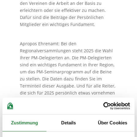
den Vereinen die Arbeit an der Basis zu
erleichtern oder sie effektiver zu machen.
Dafür sind die Beiträge der Persönlichen
Mitglieder ein wichtiges Fundament.
Apropos Ehrenamt: Bei den
Regionalversammlungen steht 2025 die Wahl
Ihrer PM-Delegierten an. Die PM-Delegierten
sind ein wichtiges Fundament in Ihrer Region,
um das PM-Seminarprogramm auf die Beine
zu stellen. Die Daten dazu finden Sie im
Terminteil dieser Ausgabe. Und für alle Reiter,
die sich für 2025 persönlich etwas vornehmen
wollen, aber noch keine Idee haben, in welche
Richtung es gehen soll: Die ersten PM-
Seminare, mit denen sich Reiter
weiterentwickeln können, sind bereits geplant
Zustimmung
Details
Über Cookies
und können gebucht werden. Hier finden sich
Themen rund um eine artgerechte