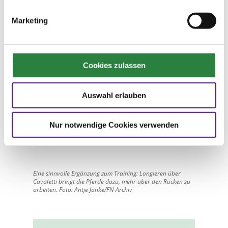
beginnt zunächst im Schritt, dann im Trab und
schließlich im Galopp. Dabei gilt zunächst
Marketing
folgender Grundsatz: Die niedrigste
Einstellung der Cavaletti ist für alle Gangarten
geeignet, die mittlere für Trab und Galopp und
die höchste für die Arbeit im Galopp.
Cookies zulassen
Erste Schritte
Liegen die Cavaletti in etwas weiteren
Auswahl erlauben
Abständen, fördern sie vor allem die
Dehnungshaltung und größere Bewegungen.
Nur notwendige Cookies verwenden
Das Pferd muss sich vermehrt dehnen und
dynamischer abfußen.
Eine sinnvolle Ergänzung zum Training: Longieren über
Cavaletti bringt die Pferde dazu, mehr über den Rücken zu
arbeiten. Foto: Antje Janke/FN-Archiv