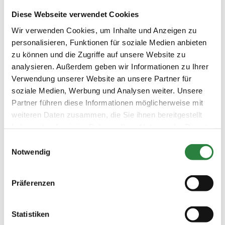
– dabei fällt es vielen Pferden an der Longe
Diese Webseite verwendet Cookies
leichter, den Rücken aufzuwölben und sich
Wir verwenden Cookies, um Inhalte und Anzeigen zu
losgelassen vorwärts-abwärts zu bewegen.
personalisieren, Funktionen für soziale Medien anbieten
Über den Cavaletti kann das Pferd ohne
zu können und die Zugriffe auf unsere Website zu
Reitergewicht lernen, seine Bewegungen zu
analysieren. Außerdem geben wir Informationen zu Ihrer
koordinieren und auszubalancieren.
Verwendung unserer Website an unsere Partner für
soziale Medien, Werbung und Analysen weiter. Unsere
Mit Cavaletti kann in der Reithalle, auf dem
Partner führen diese Informationen möglicherweise mit
Außenplatz oder auch auf einer Wiese oder im
weiteren Daten zusammen, die Sie ihnen bereitgestellt
Gelände trainiert werden. Wichtig ist, dass die
haben oder die sie im Rahmen Ihrer Nutzung der Dienste
Bodenverhältnisse dafür geeignet sind. Das
gesammelt haben.
Einwilligungsauswahl
bedeutet, der Boden sollte eben, rutschfest
Notwendig
und nicht zu hart oder zu weich sein. Tiefer
Boden beansprucht Bänder und Sehnen
übermäßig, harter Boden federt die
Präferenzen
Bewegungen des Pferdes nicht ab. Bandagen,
Gamaschen und Sprungglocken schützen die
Statistiken
Pferdebeine während des Trainings. Man