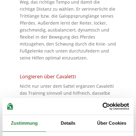
Weg, das richtige Tempo und damit die
richtige Distanz zu wählen. Er verinnerlicht die
Trittlänge bzw. die Galoppsprunglänge seines
Pferdes. Außerdem lernt der Reiter, locker,
geschmeidig, ausbalanciert, dynamisch und
flexibel in der Bewegung des Pferdes
mitzugehen, den Schwung durch die Knie- und
Fußgelenke nach unten durchzufedern und
seine Hilfen optimal einzusetzen.
Longieren über Cavaletti
Nicht nur unter dem Sattel ergänzen Cavaletti
das Training sinnvoll und hilfreich, dasselbe
gilt auch für die Arbeit an der Longe bzw.
Doppellonge. Dafür eignen sich besonders
Cavaletti mit abgeflachten bzw. abgerundeten
Seitenteilen, weil die Longe darin nicht
Zustimmung
Details
Über Cookies
hängenbleiben kann. Die Vorteile des
Trainings sind dieselben wie unter dem Sattel