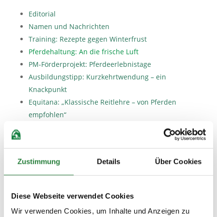
Editorial
Namen und Nachrichten
Training: Rezepte gegen Winterfrust
Pferdehaltung: An die frische Luft
PM-Förderprojekt: Pferdeerlebnistage
Ausbildungstipp: Kurzkehrtwendung – ein
Knackpunkt
Equitana: „Klassische Reitlehre – von Pferden
empfohlen“
Erstes Lehrpferd: Hubertus Schmidt
Reise: Lipizzaner in Slowenien
Reise: Gestüte und Geschichte des Baltikums
Zustimmung
Details
Über Cookies
PM-Kurzreise: Edelpferde Süddeutschlands
Reise: Olympische Spiele in Tokio 2020
PM-Reisekalender
Diese Webseite verwendet Cookies
Termine
Wir verwenden Cookies, um Inhalte und Anzeigen zu
Turniere – Messen – Veranstaltungen