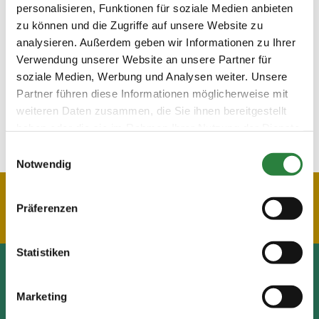
personalisieren, Funktionen für soziale Medien anbieten
Young PM: FN-Juniorteam in Berlin
zu können und die Zugriffe auf unsere Website zu
Young PM: Jugendmeisterschaften und Top-
analysieren. Außerdem geben wir Informationen zu Ihrer
Turniere 2019
Verwendung unserer Website an unsere Partner für
Young PM-Quiz
soziale Medien, Werbung und Analysen weiter. Unsere
Partner führen diese Informationen möglicherweise mit
Jetzt lesen
Download PDF
weiteren Daten zusammen, die Sie ihnen bereitgestellt
haben oder die sie im Rahmen Ihrer Nutzung der Dienste
gesammelt haben.
Einwilligungsauswahl
Notwendig
Präferenzen
Statistiken
Pferd & Mensch digital
Marketing
Fragen und Antworten