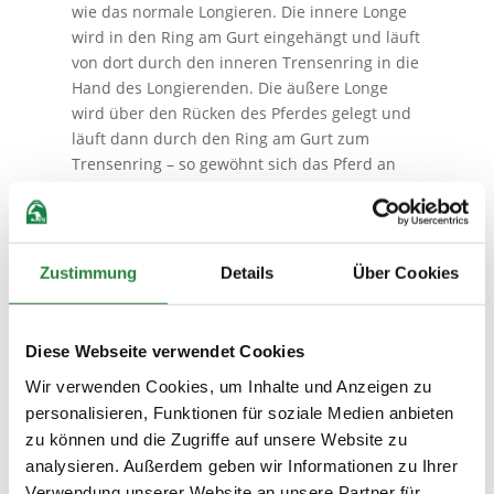
wie das normale Longieren. Die innere Longe
wird in den Ring am Gurt eingehängt und läuft
von dort durch den inneren Trensenring in die
Hand des Longierenden. Die äußere Longe
wird über den Rücken des Pferdes gelegt und
läuft dann durch den Ring am Gurt zum
Trensenring – so gewöhnt sich das Pferd an
die beidseitige Führung.
7. Zweitens
Ist das Pferd in der ersten Verschnallung
Zustimmung
Details
Über Cookies
entspannt und zufrieden, geht es weiter zu
Schritt zwei: Die äußere Longe wird um die
Hinterhand gelegt, die innere Longe bleibt wie
Diese Webseite verwendet Cookies
bei Schritt eins. Hier braucht es jetzt Ruhe und
Wir verwenden Cookies, um Inhalte und Anzeigen zu
Geduld, denn jedes Pferd reagiert anders auf
personalisieren, Funktionen für soziale Medien anbieten
die Longe am Hinterbein.
zu können und die Zugriffe auf unsere Website zu
8. Drittens
analysieren. Außerdem geben wir Informationen zu Ihrer
Akzeptiert das Pferd auf beiden Händen die
Verwendung unserer Website an unsere Partner für