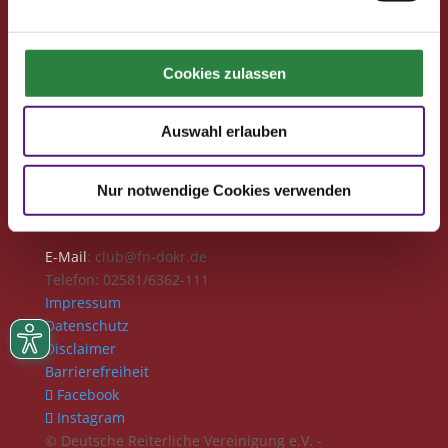
Club-Newsletter
Club-News
Seminare
Cookies zulassen
Reisen
Kontakt
Auswahl erlauben
Deutsche Reiterliche Vereinigung
Bereich Pferdesport Deutschland Club
Nur notwendige Cookies verwenden
Freiherr-von-Langen-Str. 13
48231 Warendorf
E-Mail
: club@fn-dokr.de
Telefon: 02581/6362-111
Impressum
Datenschutz
Disclaimer
Barrierefreiheit
Facebook
Instagram
© Deutsche Reiterliche Vereinigung e.V. -