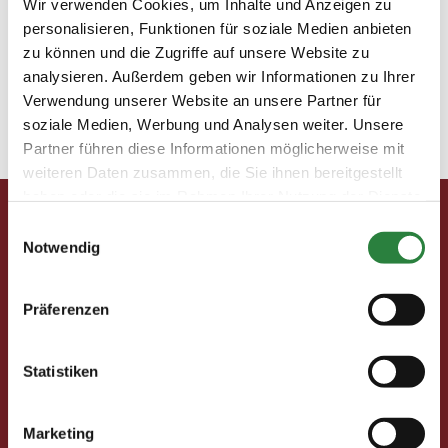
Wir verwenden Cookies, um Inhalte und Anzeigen zu
Moellerherm_Katja
personalisieren, Funktionen für soziale Medien anbieten
zu können und die Zugriffe auf unsere Website zu
analysieren. Außerdem geben wir Informationen zu Ihrer
23. Oktober 2015
Verwendung unserer Website an unsere Partner für
soziale Medien, Werbung und Analysen weiter. Unsere
Partner führen diese Informationen möglicherweise mit
weiteren Daten zusammen, die Sie ihnen bereitgestellt
Pferd & Mensch digital
haben oder die sie im Rahmen Ihrer Nutzung der Dienste
gesammelt haben.
Fragen und Antworten
Einwilligungsauswahl
Print abbestellen
Notwendig
Redaktion
Clubmitglieder
Präferenzen
Ihre Vorteile als Mitglied im Pferdesport Deutschland
Club
Clubmitglied werden
Statistiken
Freunde werben
Förderprojekte
Marketing
Neuigkeiten